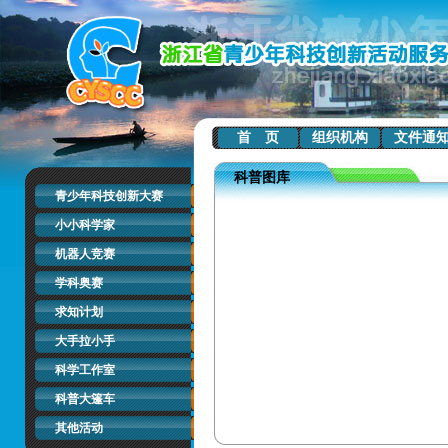
首 页
组织机构
文件通
科普图库
青少年科技创新大赛
小小科学家
机器人竞赛
学科奥赛
求知计划
大手拉小手
科学工作室
科普大篷车
其他活动