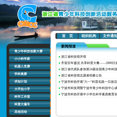
首 页
组织机构
文件通
新闻报道
青少年科技创新大赛
浙江省科技馆开馆
小小科学家
齐迎百年盛况 共享科普大餐——2009
机器人竞赛
浙江省代表队参加第24届全国青少年科
学科奥赛
浙江省科技馆志愿者招募公告
求知计划
宁波市科协开展“六一”科普实践一日游
宁波市科技周暨宁波市青少年科技中心
大手拉小手
宁波市科协开展中小学生科学素质教育
科学工作室
科普大篷车
其他活动