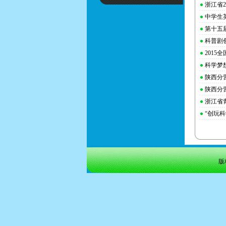
浙江省
中学生
第十五
科普剧
201
科学梦
陕西分
陕西分
浙江省
“创玩
版