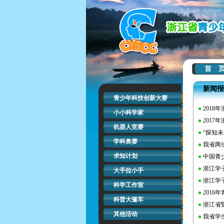
首 
新闻报
青少年科技创新大赛
201
小小科学家
201
机器人竞赛
“探知
学科奥赛
我省两
求知计划
中国青
浙江学
大手拉小手
浙江学
科学工作室
201
科普大篷车
浙江省
其他活动
我省学