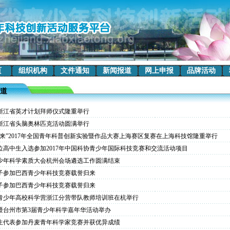
页
组织机构
文件通知
新闻报道
网上申报
品牌活动
道
8年浙江省英才计划拜师仪式隆重举行
7年浙江省头脑奥林匹克活动圆满举行
未来”2017年全国青年科普创新实验暨作品大赛上海赛区复赛在上海科技馆隆重举行
位高中生入选参加2017年中国科协青少年国际科技竞赛和交流活动项目
少年科学素质大会杭州会场遴选工作圆满结束
子参加巴西青少年科技竞赛载誉归来
子参加巴西青少年科技竞赛载誉归来
6年青少年高校科学营浙江分营带队教师培训班在杭举行
暨台州市第3届青少年科学嘉年华活动举办
生代表参加丹麦青年科学家竞赛并获优异成绩