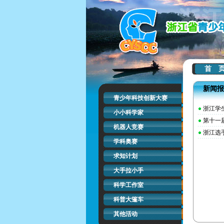
首 
新闻报
青少年科技创新大赛
浙江学
小小科学家
第十一
机器人竞赛
浙江选
学科奥赛
求知计划
大手拉小手
科学工作室
科普大篷车
其他活动