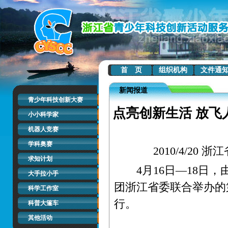
首 页
组织机构
文件通
新闻报道
青少年科技创新大赛
点亮创新生活 放飞
小小科学家
机器人竞赛
学科奥赛
2010/4/2
求知计划
4月16日—18日，
大手拉小手
团浙江省委联合举办的
科学工作室
行。
科普大篷车
其他活动