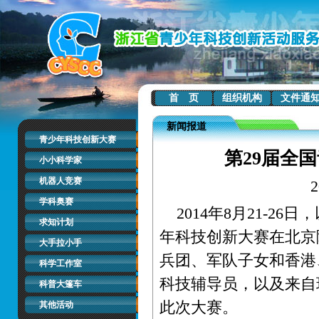
首 页
组织机构
文件通
新闻报道
青少年科技创新大赛
第29届全
小小科学家
机器人竞赛
学科奥赛
2014年8月21-26
求知计划
年科技创新大赛在北京
大手拉小手
兵团、军队子女和香港、
科学工作室
科技辅导员，以及来自
科普大篷车
此次大赛。
其他活动