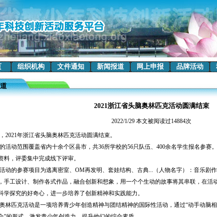
页
组织机构
文件通知
新闻报道
网上申报
品牌活动
道
2021浙江省头脑奥林匹克活动圆满结束
2022/1/29 本文被阅读过14884次
021年浙江省头脑奥林匹克活动圆满结束。
动范围覆盖省内十余个区县市，共36所学校的56只队伍、400余名学生报名参赛
资料，评委集中完成线下评审。
的参赛项目为逃离密室、OM再发明、套娃结构、古典...（人物名字）：音乐剧
，手工设计、制作各式作品，融合创新和想象，用一个个生动的故事将其串联，在活
科学探究的好奇心，进一步培养了创新精神和实践能力。
匹克活动是一项培养青少年创造精神与团结精神的国际性活动，通过“动手动脑相
合”的形式，激发青少年创造力，提升他们的综合素质。