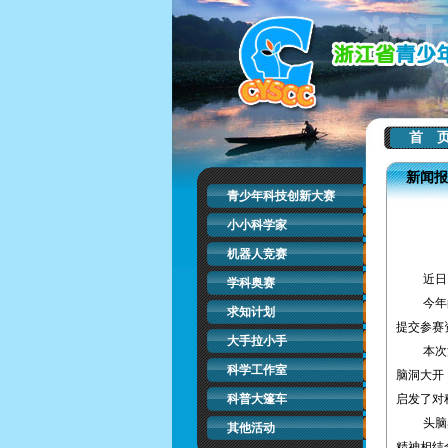
首 
新闻报
青少年科技创新大赛
小小科学家
机器人竞赛
近日，2
学科奥赛
今年的活
求知计划
提交参赛
大手拉小手
本次活动
科学工作室
脑洞大开
科普大篷车
启发了对
头脑奥林
其他活动
精神相结