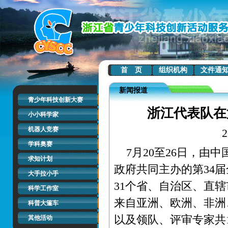
首 页
组织机构
文件通
新闻报道
青少年科技创新大赛
浙江代表队在
小小科学家
机器人竞赛
学科奥赛
7月20至26日，由
求知计划
政府共同主办的第34
大手拉小手
31个省、自治区、直
科学工作室
来自亚洲、欧洲、非洲
科普大篷车
以及领队、评审专家共
其他活动