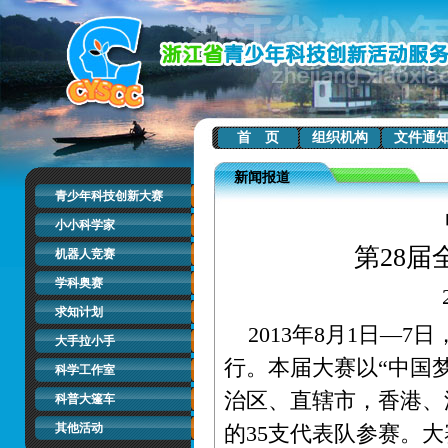
首 页
组织机构
文件通
新闻报道
青少年科技创新大赛
小小科学家
第28
机器人竞赛
学科奥赛
求知计划
2013年8月1日—7
大手拉小手
行。本届大赛以“中国
科学工作室
治区、直辖市，香港、
科普大篷车
其他活动
的35支代表队参赛。