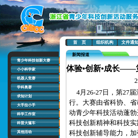
首 页
组织机构
文件通
新闻报道
青少年科技创新大赛
体验•创新•成长—
小小科学家
机器人竞赛
学科奥赛
4月26-27日，第2
求知计划
行。大赛由省科协、省
大手拉小手
动青少年科技活动蓬勃
科学工作室
科技创新精神和科技实
科普大篷车
科技创新辅导能力，加
其他活动