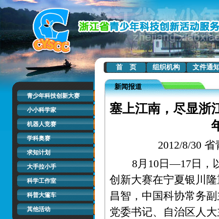
首 页
组织机构
文件通
新闻报道
青少年科技创新大赛
塞上江南，尽显浙
小小科学家
机器人竞赛
学科奥赛
2012/8/
求知计划
8月
10日
—
17日，
大手拉小手
创新大赛在宁夏银川隆
科学工作室
昌智，中国科协常务副
科普大篷车
其他活动
党委书记、自治区人大