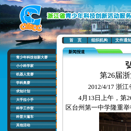
首 页
组织机构
文件通
新闻报道
青少年科技创新大赛
小小科学家
第26届
机器人竞赛
学科奥赛
2012/4/1
求知计划
4月13日上午，第2
大手拉小手
区台州第一中学隆重举
科学工作室
科普大篷车
其他活动